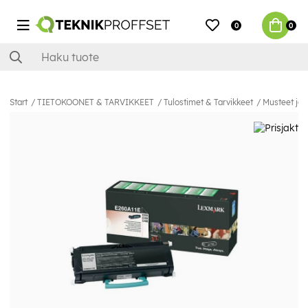
0
0
Start
TIETOKOONET & TARVIKKEET
Tulostimet & Tarvikkeet
Musteet ja 