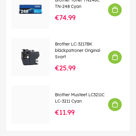
EAN:
4977766692236
TN-248 Cyan
€74.99
Brother LC-3217BK
bläckpatroner Original
Svart
€25.99
Brother Musteet LC3211C
LC-3211 Cyan
€11.99