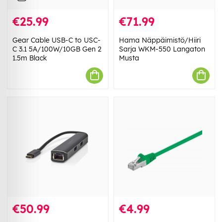
€25.99
€71.99
Gear Cable USB-C to USC-
Hama Näppäimistö/Hiiri
C 3.1 5A/100W/10GB Gen 2
Sarja WKM-550 Langaton
1.5m Black
Musta
€50.99
€4.99