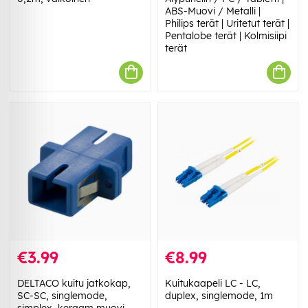
ABS-Muovi / Metalli |
Philips terät | Uritetut terät |
Pentalobe terät | Kolmisiipi
terät
€3.99
€8.99
DELTACO kuitu jatkokap,
Kuitukaapeli LC - LC,
SC-SC, singlemode,
duplex, singlemode, 1m
simplex, keraam muovi