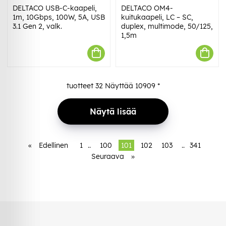
DELTACO USB-C-kaapeli,
DELTACO OM4-
1m, 10Gbps, 100W, 5A, USB
kuitukaapeli, LC – SC,
3.1 Gen 2, valk.
duplex, multimode, 50/125,
1,5m
tuotteet
32
Näyttää
10909
*
Näytä lisää
«
Edellinen
1
..
100
101
102
103
..
341
Seuraava
»