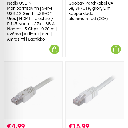
Nedis USB N
Goobay Patchkabel CAT
Moniporttisovitin | 5-in-1 |
5e, SF/UTP, grön, 2 m
USB 3.2 Gen 1 | USB-C™
kopparklädd
Uros | HDMI™ Ulostulo /
aluminiumtråd (CCA)
RJ45 Naaras / 3x USB-A
Naaras | 5 Gbps | 0.20 m |
Pyöreä | Kullattu | PVC |
Antrasiitti | Laatikko
€4.99
€13.99