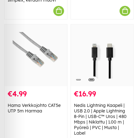
€4.99
€16.99
Hama Verkkojohto CAT5e
Nedis Lightning Kaapeli |
UTP 5m Harmaa
USB 2.0 | Apple Lightning
8-Pin | USB-C™ Uros | 480
Mbps | Niklattu | 1.00 m |
Pyöreä | PVC | Musta |
Label