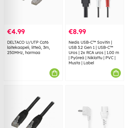
€4.99
€8.99
DELTACO U/UTP Cat6
Nedis USB-C™ Sovitin |
laitekaapeli, litteä, 3m,
USB 3.2 Gen 1 | USB-C™
250MHz, harmaa
Uros | 2x RCA uros | 1.00 m
| Pyöreä | Niklattu | PVC |
Musta | Label