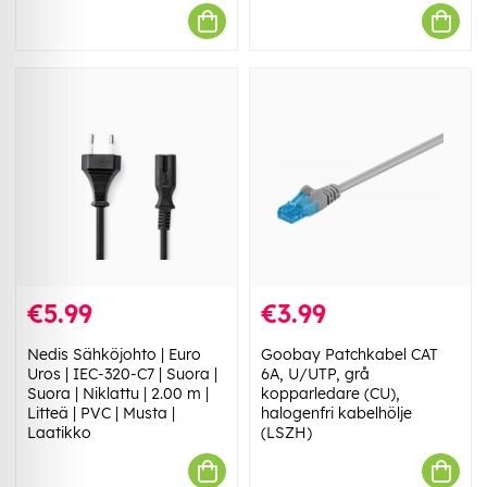
€5.99
€3.99
Nedis Sähköjohto | Euro
Goobay Patchkabel CAT
Uros | IEC-320-C7 | Suora |
6A, U/UTP, grå
Suora | Niklattu | 2.00 m |
kopparledare (CU),
Litteä | PVC | Musta |
halogenfri kabelhölje
Laatikko
(LSZH)