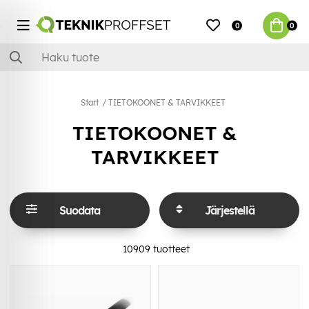
0
0
Start
TIETOKOONET & TARVIKKEET
TIETOKOONET &
TARVIKKEET
Suodata
Järjestellä
10909
tuotteet