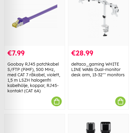
€7.99
€28.99
Goobay RJ45 patchkabel
deltaco_gaming WHITE
S/FTP (PiMF), 500 MHz,
LINE WA86 Dual-monitor
med CAT 7 råkabel, violett,
desk arm, 13-32"" monitors
1,5 m LSZH halogenfri
kabelhölje, koppar, RJ45-
kontakt (CAT 6A)