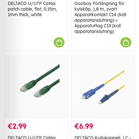
DELTACO U/UTP Cat6a
Goobay Förlängning för
patch cable, flat, 0.15m,
kylskåp, 1,8 m, svart
1mm thick, white
Apparatkontakt C14 (kall
apparatanslutning) >
Apparatuttag C13 (kall
apparatanslutning)
€2.99
€6.99
DELTACO U/UTP Cat6a
DELTACO Kuitukaapeli, LC -