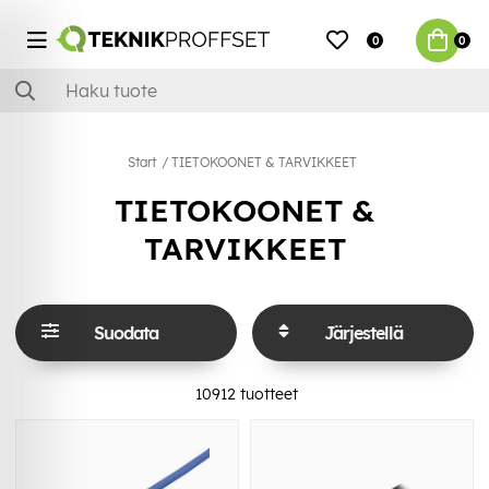
0
0
Start
TIETOKOONET & TARVIKKEET
TIETOKOONET &
TARVIKKEET
Suodata
Järjestellä
10912
tuotteet