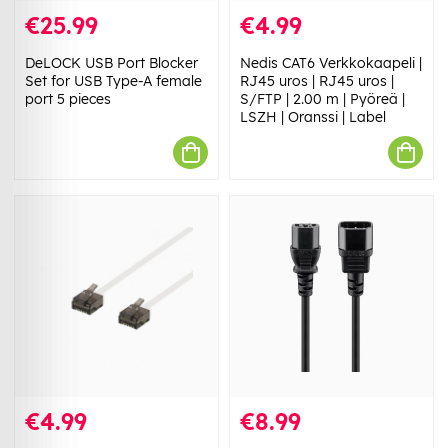
€25.99
€4.99
DeLOCK USB Port Blocker
Nedis CAT6 Verkkokaapeli |
Set for USB Type-A female
RJ45 uros | RJ45 uros |
port 5 pieces
S/FTP | 2.00 m | Pyöreä |
LSZH | Oranssi | Label
€4.99
€8.99