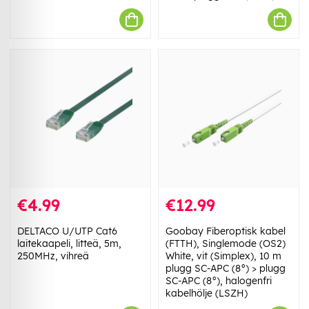
€4.99
€12.99
DELTACO U/UTP Cat6
Goobay Fiberoptisk kabel
laitekaapeli, litteä, 5m,
(FTTH), Singlemode (OS2)
250MHz, vihreä
White, vit (Simplex), 10 m
plugg SC-APC (8°) > plugg
SC-APC (8°), halogenfri
kabelhölje (LSZH)