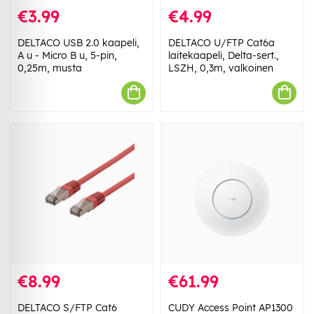
€3.99
€4.99
DELTACO USB 2.0 kaapeli,
DELTACO U/FTP Cat6a
A u - Micro B u, 5-pin,
laitekaapeli, Delta-sert.,
0,25m, musta
LSZH, 0,3m, valkoinen
€8.99
€61.99
DELTACO S/FTP Cat6
CUDY Access Point AP1300