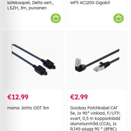
laitekaapeli, Delta-sert.,
WF5 AC1200 Gigabit
LSZH, 3m, punainen
€12.99
€2.99
Hama Johto ODT 5m
Goobay Patchkabel CAT
5e, 1x 90° vinklad, F/UTP,
svart, 0,5 m kopparklädd
aluminiumtråd (CCA), 1x
RJ45-plugg 90 ° (8P8C)