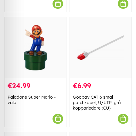
€24.99
€6.99
Paladone Super Mario -
Goobay CAT 6 smal
valo
patchkabel, U/UTP, grå
kopparledare (CU)