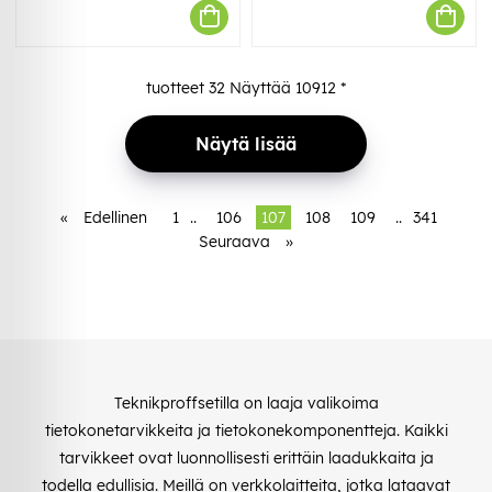
tuotteet
32
Näyttää
10912
*
Näytä lisää
«
Edellinen
1
..
106
107
108
109
..
341
Seuraava
»
Teknikproffsetilla on laaja valikoima
tietokonetarvikkeita ja tietokonekomponentteja. Kaikki
tarvikkeet ovat luonnollisesti erittäin laadukkaita ja
todella edullisia. Meillä on verkkolaitteita, jotka lataavat