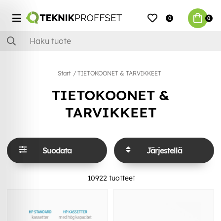
0
0
Start
TIETOKOONET & TARVIKKEET
TIETOKOONET &
TARVIKKEET
Suodata
Järjestellä
10922
tuotteet