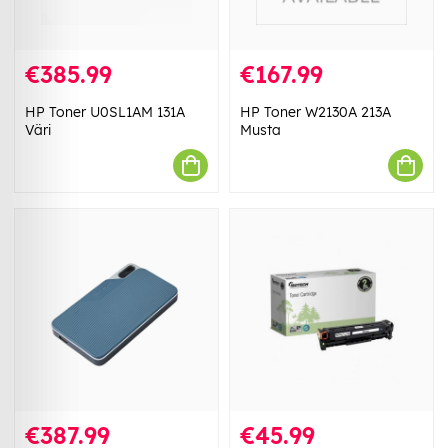
€385.99
€167.99
HP Toner U0SL1AM 131A
HP Toner W2130A 213A
Väri
Musta
€387.99
€45.99