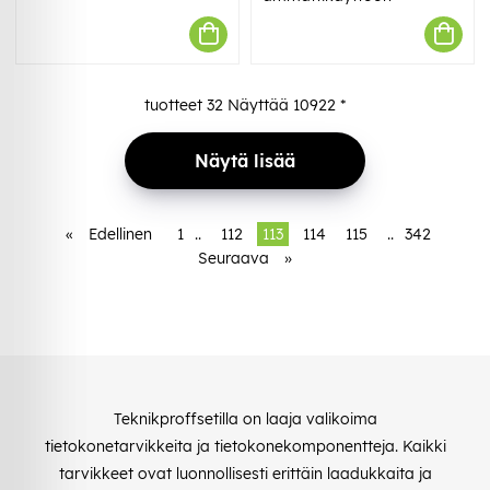
tuotteet
32
Näyttää
10922
*
Näytä lisää
«
Edellinen
1
..
112
113
114
115
..
342
Seuraava
»
Teknikproffsetilla on laaja valikoima
tietokonetarvikkeita ja tietokonekomponentteja. Kaikki
tarvikkeet ovat luonnollisesti erittäin laadukkaita ja