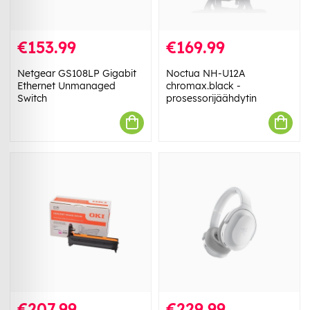
€153.99
€169.99
Netgear GS108LP Gigabit
Noctua NH-U12A
Ethernet Unmanaged
chromax.black -
Switch
prosessorijäähdytin
€207.99
€229.99