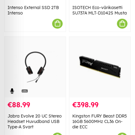
Intenso External SSD 2TB
ISOTECH Eco-värikasetti
Intenso
SU737A MLT-D1042S Musta
€88.99
€398.99
Jabra Evolve 20 UC Stereo
Kingston FURY Beast DDR5
Headset Huvudband USB
16GB 5600MHz CL36 On-
Type-A Svart
die ECC