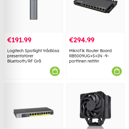
€191.99
€294.99
Logitech Spotlight trådlösa
MikroTik Router Board
presentatörer
RB5009UG+S+IN -9-
Bluetooth/RF Grå
porttinen reititin