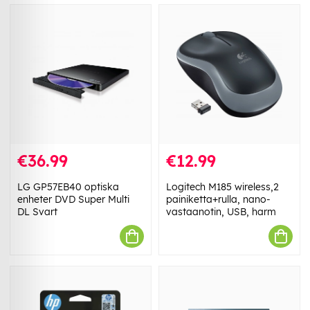
€36.99
€12.99
LG GP57EB40 optiska
Logitech M185 wireless,2
enheter DVD Super Multi
painiketta+rulla, nano-
DL Svart
vastaanotin, USB, harm