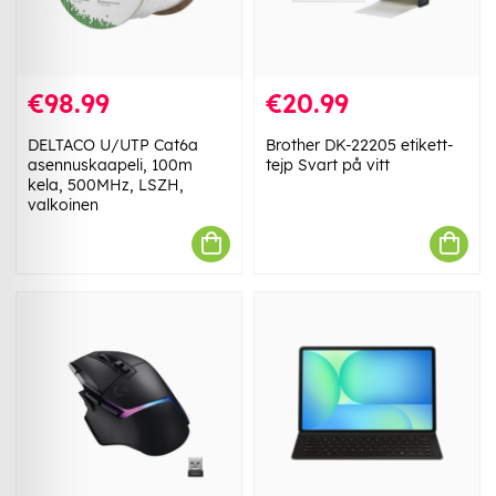
€98.99
€20.99
DELTACO U/UTP Cat6a
Brother DK-22205 etikett-
asennuskaapeli, 100m
tejp Svart på vitt
kela, 500MHz, LSZH,
valkoinen