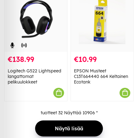
€138.99
€10.99
Logitech G522 Lightspeed
EPSON Musteet
langattomat
C13T664440 664 Keltainen
pelikuulokkeet
Ecotank
tuotteet
32
Näyttää
10906
*
Näytä lisää