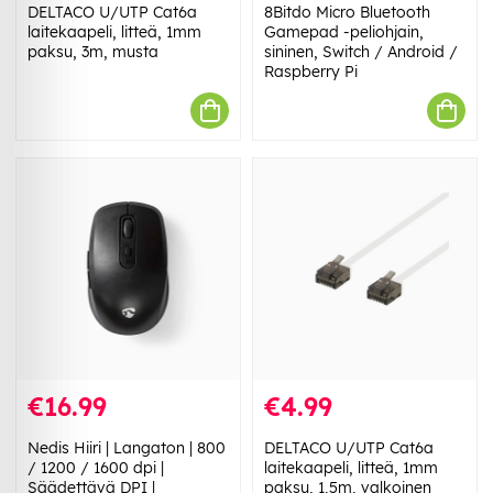
DELTACO U/UTP Cat6a
8Bitdo Micro Bluetooth
laitekaapeli, litteä, 1mm
Gamepad -peliohjain,
paksu, 3m, musta
sininen, Switch / Android /
Raspberry Pi
€16.99
€4.99
Nedis Hiiri | Langaton | 800
DELTACO U/UTP Cat6a
/ 1200 / 1600 dpi |
laitekaapeli, litteä, 1mm
Säädettävä DPI |
paksu, 1,5m, valkoinen