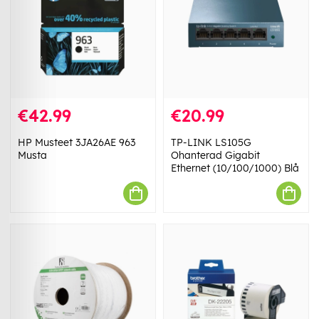
€42.99
€20.99
HP Musteet 3JA26AE 963
TP-LINK LS105G
Musta
Ohanterad Gigabit
Ethernet (10/100/1000) Blå