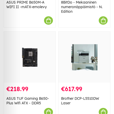
ASUS PRIME B650M-A
8BitDo - Mekaaninen
WIFI II -mATX-emolevy
numeronäppäimistö - N.
Edition
€218.99
€617.99
ASUS TUF Gaming B650-
Brother DCP-L5510DW
Plus Wifi ATX - DDR5
Laser