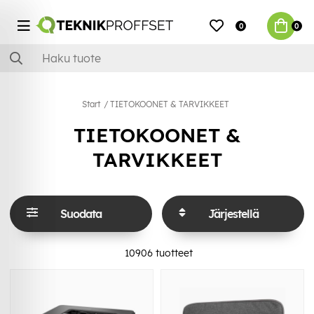
0
0
Start
TIETOKOONET & TARVIKKEET
TIETOKOONET &
TARVIKKEET
Suodata
Järjestellä
10906
tuotteet