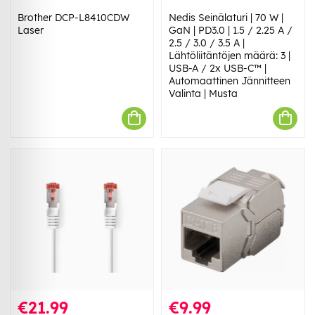
Brother DCP-L8410CDW
Nedis Seinälaturi | 70 W |
Laser
GaN | PD3.0 | 1.5 / 2.25 A /
2.5 / 3.0 / 3.5 A |
Lähtöliitäntöjen määrä: 3 |
USB-A / 2x USB-C™ |
Automaattinen Jännitteen
Valinta | Musta
€21.99
€9.99