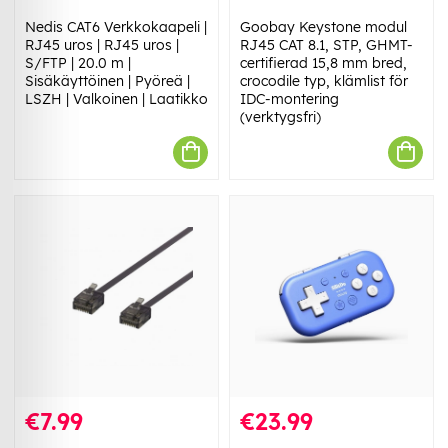
Nedis CAT6 Verkkokaapeli |
Goobay Keystone modul
RJ45 uros | RJ45 uros |
RJ45 CAT 8.1, STP, GHMT-
S/FTP | 20.0 m |
certifierad 15,8 mm bred,
Sisäkäyttöinen | Pyöreä |
crocodile typ, klämlist för
LSZH | Valkoinen | Laatikko
IDC-montering
(verktygsfri)
€7.99
€23.99