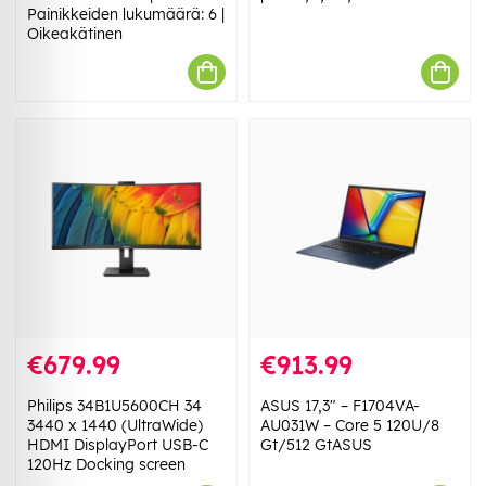
Painikkeiden lukumäärä: 6 |
Oikeakätinen
€679.99
€913.99
Philips 34B1U5600CH 34
ASUS 17,3" – F1704VA-
3440 x 1440 (UltraWide)
AU031W – Core 5 120U/8
HDMI DisplayPort USB-C
Gt/512 GtASUS
120Hz Docking screen