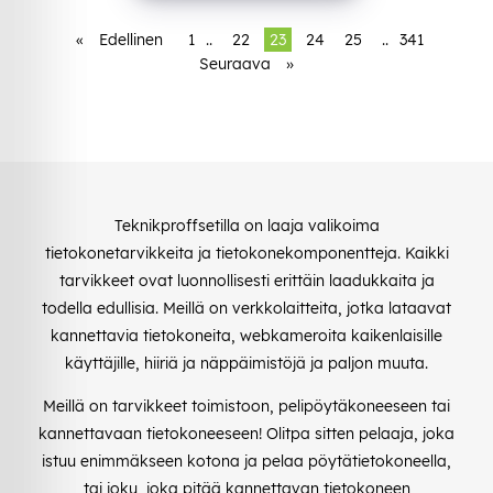
«
Edellinen
1
..
22
23
24
25
..
341
Seuraava
»
Teknikproffsetilla on laaja valikoima
tietokonetarvikkeita ja tietokonekomponentteja. Kaikki
tarvikkeet ovat luonnollisesti erittäin laadukkaita ja
todella edullisia. Meillä on verkkolaitteita, jotka lataavat
kannettavia tietokoneita, webkameroita kaikenlaisille
käyttäjille, hiiriä ja näppäimistöjä ja paljon muuta.
Meillä on tarvikkeet toimistoon, pelipöytäkoneeseen tai
kannettavaan tietokoneeseen! Olitpa sitten pelaaja, joka
istuu enimmäkseen kotona ja pelaa pöytätietokoneella,
tai joku, joka pitää kannettavan tietokoneen