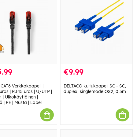
.99
€9.99
 CAT6 Verkkokaapeli |
DELTACO kuitukaapeli SC - SC,
uros | RJ45 uros | U/UTP |
duplex, singlemode OS2, 0,5m
 | Ulkokäyttöinen |
 | PE | Musta | Label