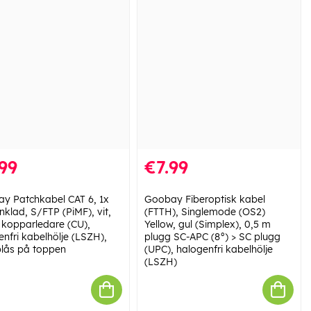
99
€7.99
y Patchkabel CAT 6, 1x
Goobay Fiberoptisk kabel
nklad, S/FTP (PiMF), vit,
(FTTH), Singlemode (OS2)
 kopparledare (CU),
Yellow, gul (Simplex), 0,5 m
enfri kabelhölje (LSZH),
plugg SC-APC (8°) > SC plugg
lås på toppen
(UPC), halogenfri kabelhölje
(LSZH)