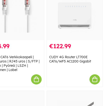
.99
€122.99
 CAT6 Verkkokaapeli |
CUDY 4G Router LT700E
uros | RJ45 uros | S/FTP |
CAT6/WF5 AC1200 Gigabit
 | Pyöreä | LSZH |
nen | Label