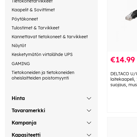
Tietokonetarvikkeet
Kaapelit & Sovittimet
Pöytäkoneet
Tulostimet & Tarvikkeet
Kannettavat tietokoneet & tarvikkeet
Näytöt
Kesketymätön virtalähde UPS
€14.99
GAMING
Tietokoneiden ja tietokoneiden
DELTACO U/
oheislaitteiden poistomyynti
laitekaapeli
suojaus, mus
Hinta
Tavaramerkki
Kampanja
Kapasiteetti