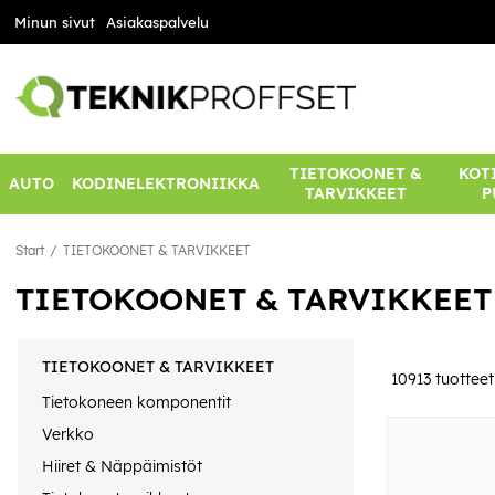
Minun sivut
Asiakaspalvelu
TIETOKOONET &
KOTI
AUTO
KODINELEKTRONIIKKA
TARVIKKEET
P
Start
TIETOKOONET & TARVIKKEET
TIETOKOONET & TARVIKKEET
TIETOKOONET & TARVIKKEET
10913
tuotteet
Tietokoneen komponentit
Verkko
Hiiret & Näppäimistöt