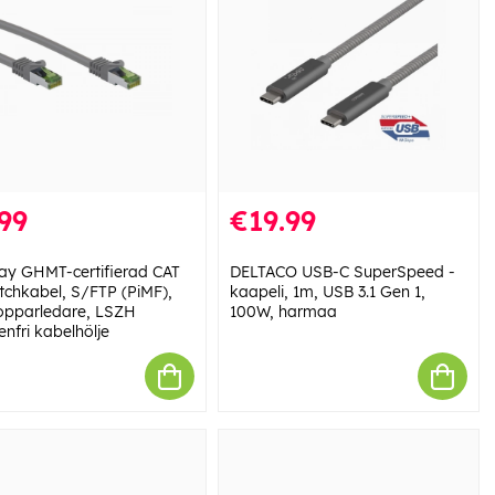
99
€19.99
y GHMT-certifierad CAT
DELTACO USB-C SuperSpeed -
atchkabel, S/FTP (PiMF),
kaapeli, 1m, USB 3.1 Gen 1,
opparledare, LSZH
100W, harmaa
nfri kabelhölje