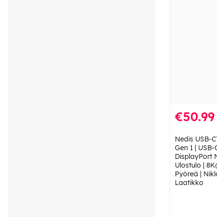
€50.99
Nedis USB-C™
Gen 1 | USB-
DisplayPort
Ulostulo | 8
Pyöreä | Nikl
Laatikko