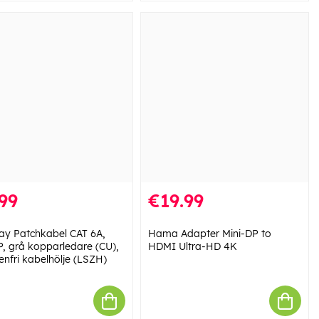
99
€19.99
y Patchkabel CAT 6A,
Hama Adapter Mini-DP to
, grå kopparledare (CU),
HDMI Ultra-HD 4K
enfri kabelhölje (LSZH)