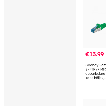
€13.99
Goobay Patc
S/FTP (PiMF)
opparledare 
kabelhölje (