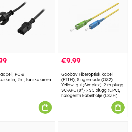
99
€9.99
kaapeli, PC &
Goobay Fiberoptisk kabel
kosketin, 2m, tanskalainen
(FTTH), Singlemode (OS2)
Yellow, gul (Simplex), 2 m plugg
SC-APC (8°) > SC plugg (UPC),
halogenfri kabelhölje (LSZH)