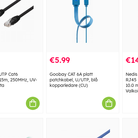
€5.99
€14
UTP Cat6
Goobay CAT 6A platt
Nedis
, 15m, 250MHz, UV-
patchkabel, U/UTP, blå
RJ45 
ta
kopparledare (CU)
10.0 m
Valkoi