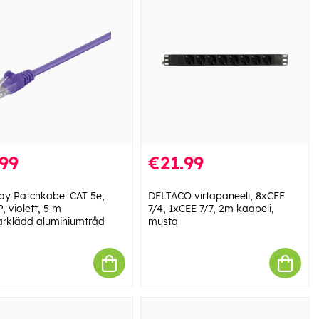
99
€21.99
y Patchkabel CAT 5e,
DELTACO virtapaneeli, 8xCEE
 violett, 5 m
7/4, 1xCEE 7/7, 2m kaapeli,
rklädd aluminiumtråd
musta