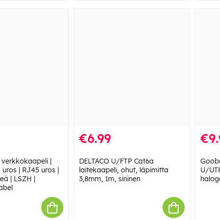
€6.99
€9.
 verkkokaapeli |
DELTACO U/FTP Cat6a
Gooba
uros | RJ45 uros |
laitekaapeli, ohut, läpimitta
U/UTP
eä | LSZH |
3,8mm, 1m, sininen
halog
abel