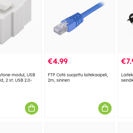
€4.99
€7.
tone-modul, USB
FTP Cat6 suojattu laitekaapeli,
Laite
d, 2 st. USB 2.0-
2m, sininen
seinä