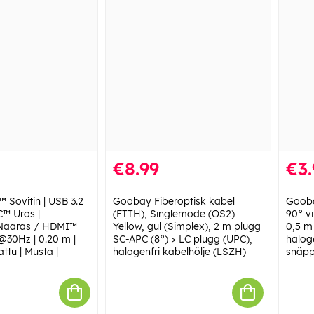
€8.99
€3.
 Sovitin | USB 3.2
Goobay Fiberoptisk kabel
Gooba
C™ Uros |
(FTTH), Singlemode (OS2)
90° vi
 Naaras / HDMI™
Yellow, gul (Simplex), 2 m plugg
0,5 m
K@30Hz | 0.20 m |
SC-APC (8°) > LC plugg (UPC),
halog
attu | Musta |
halogenfri kabelhölje (LSZH)
snäpp