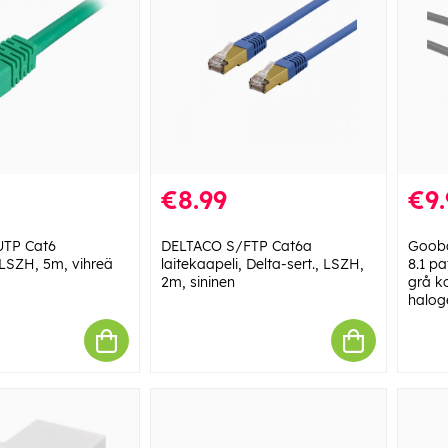
€8.99
€9.
UTP Cat6
DELTACO S/FTP Cat6a
Gooba
 LSZH, 5m, vihreä
laitekaapeli, Delta-sert., LSZH,
8.1 p
2m, sininen
grå k
haloge