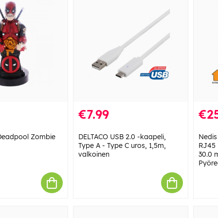
€7.99
€25
Deadpool Zombie
DELTACO USB 2.0 -kaapeli,
Nedis
Type A - Type C uros, 1,5m,
RJ45 
valkoinen
30.0 m
Pyöreä