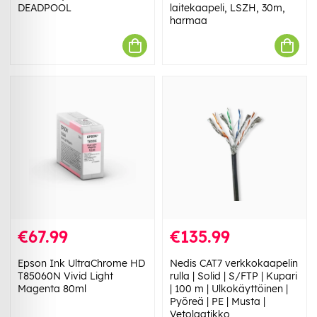
DEADPOOL
laitekaapeli, LSZH, 30m,
harmaa
€67.99
€135.99
Epson Ink UltraChrome HD
Nedis CAT7 verkkokaapelin
T85060N Vivid Light
rulla | Solid | S/FTP | Kupari
Magenta 80ml
| 100 m | Ulkokäyttöinen |
Pyöreä | PE | Musta |
Vetolaatikko