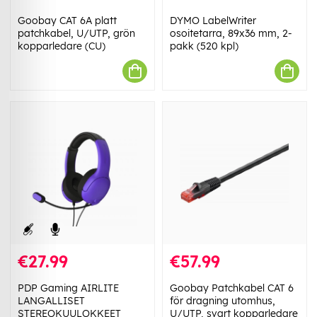
Goobay CAT 6A platt
DYMO LabelWriter
patchkabel, U/UTP, grön
osoitetarra, 89x36 mm, 2-
kopparledare (CU)
pakk (520 kpl)
€27.99
€57.99
PDP Gaming AIRLITE
Goobay Patchkabel CAT 6
LANGALLISET
för dragning utomhus,
STEREOKUULOKKEET
U/UTP, svart kopparledare