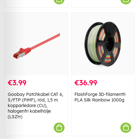
€3.99
€36.99
Goobay Patchkabel CAT 6,
FlashForge 3D-filamentti
S/FTP (PiMF), röd, 1,5 m
PLA Silk Rainbow 1000g
kopparledare (CU),
halogenfri kabelhölje
(LSZH)