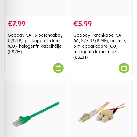
€7.99
€5.99
Goobay CAT 6 patchkabel,
Goobay Patchkabel CAT
U/UTP, grå kopparledare
6A, S/FTP (PiMF), orange,
(CU), halogenfri kabelhölje
3 m opparledare (CU),
(LSZH)
halogenfri kabelhölje
(LSZH)