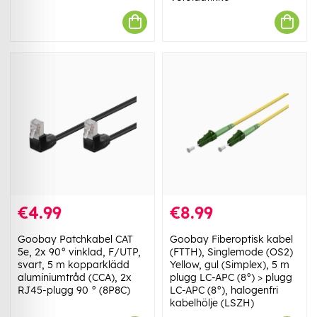
€4.99
€8.99
Goobay Patchkabel CAT
Goobay Fiberoptisk kabel
5e, 2x 90° vinklad, F/UTP,
(FTTH), Singlemode (OS2)
svart, 5 m kopparklädd
Yellow, gul (Simplex), 5 m
aluminiumtråd (CCA), 2x
plugg LC-APC (8°) > plugg
RJ45-plugg 90 ° (8P8C)
LC-APC (8°), halogenfri
kabelhölje (LSZH)