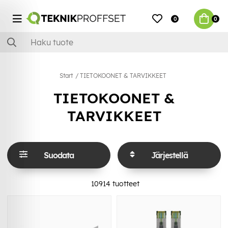
0
0
Start
TIETOKOONET & TARVIKKEET
TIETOKOONET &
TARVIKKEET
Suodata
Järjestellä
10914
tuotteet