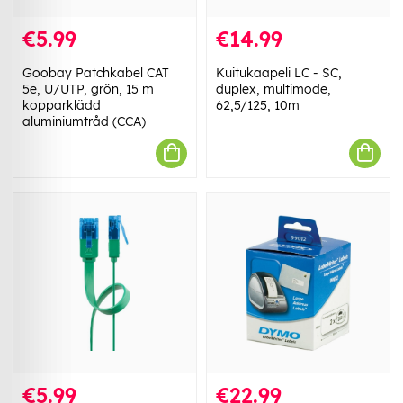
€5.99
€14.99
Goobay Patchkabel CAT
Kuitukaapeli LC - SC,
5e, U/UTP, grön, 15 m
duplex, multimode,
kopparklädd
62,5/125, 10m
aluminiumtråd (CCA)
€5.99
€22.99