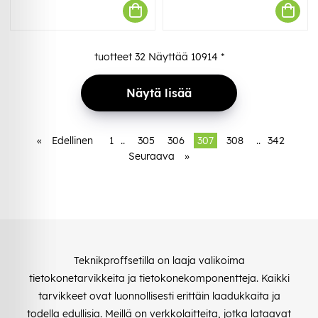
tuotteet
32
Näyttää
10914
*
Näytä lisää
«
Edellinen
1
..
305
306
307
308
..
342
Seuraava
»
Teknikproffsetilla on laaja valikoima
tietokonetarvikkeita ja tietokonekomponentteja. Kaikki
tarvikkeet ovat luonnollisesti erittäin laadukkaita ja
todella edullisia. Meillä on verkkolaitteita, jotka lataavat