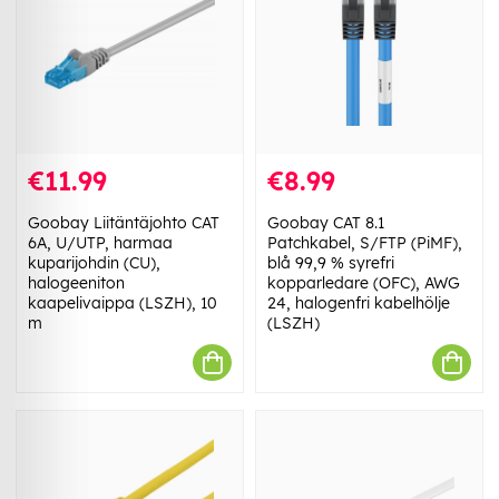
€11.99
€8.99
Goobay Liitäntäjohto CAT
Goobay CAT 8.1
6A, U/UTP, harmaa
Patchkabel, S/FTP (PiMF),
kuparijohdin (CU),
blå 99,9 % syrefri
halogeeniton
kopparledare (OFC), AWG
kaapelivaippa (LSZH), 10
24, halogenfri kabelhölje
m
(LSZH)