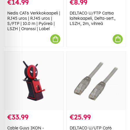
€14.99
€8.99
Nedis CAT6 Verkkokaapeli |
DELTACO U/FTP Cat6a
RJ45 uros | RJ45 uros |
laitekaapeli, Delta-sert.,
S/FTP | 10.0 m | Pyöreä |
LSZH, 2m, vihreä
LSZH | Oranssi | Label
€33.99
€25.99
Cable Guys IKON -
DELTACO U/UTP Cat6