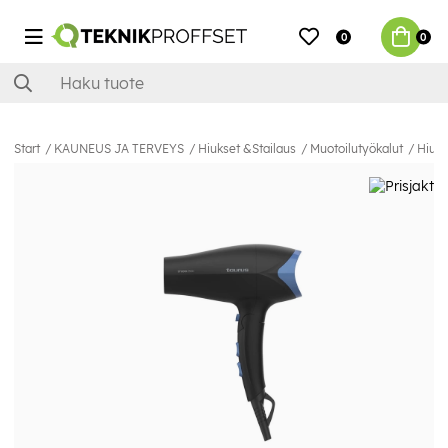
0
0
Start
KAUNEUS JA TERVEYS
Hiukset &Stailaus
Muotoilutyökalut
Hiust