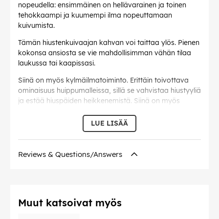
nopeudella: ensimmäinen on hellävarainen ja toinen
tehokkaampi ja kuumempi ilma nopeuttamaan
kuivumista.
Tämän hiustenkuivaajan kahvan voi taittaa ylös. Pienen
kokonsa ansiosta se vie mahdollisimman vähän tilaa
laukussa tai kaapissasi.
Siinä on myös kylmäilmatoiminto. Erittäin toivottava
ominaisuus huippumalleissa, sillä se vahvistaa hiustyyliä
ja estää hiuspäiden heikkenemistä. Siinä on myös
kolme lämpöasetusta.
LUE LISÄÄ
EAN:
8414234001153
Reviews & Questions/Answers
Muut katsoivat myös