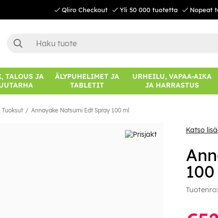
Qliro Checkout
Yli 50 000 tuotetta
Nopeat t
, TALOUS JA
ÄLYPUHELIMET JA
URHEILU, VAPAA-AIKA
UUTARHA
TABLETIT
JA HARRASTUS
 Tuoksut
Annayake Natsumi Edt Spray 100 ml
Katso lis
Ann
100
Tuotenro