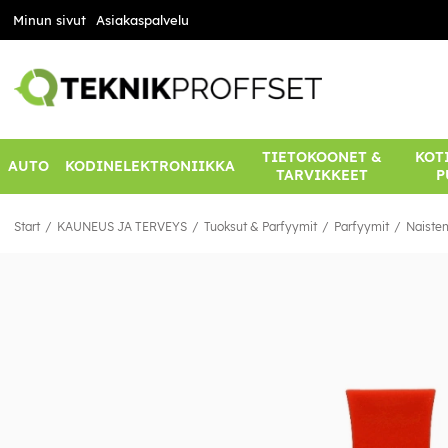
Minun sivut
Asiakaspalvelu
TIETOKOONET &
KOTI
AUTO
KODINELEKTRONIIKKA
TARVIKKEET
P
Start
KAUNEUS JA TERVEYS
Tuoksut & Parfyymit
Parfyymit
Naisten