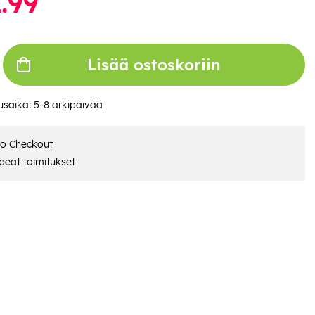
.99
Lisää ostoskoriin
usaika:
5-8 arkipäivää
ro Checkout
eat toimitukset