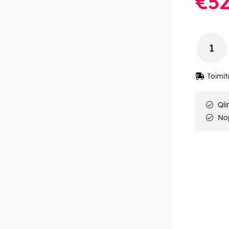
€52
Toimit
Qli
Nop