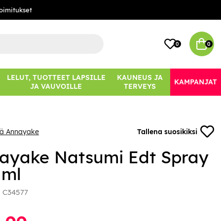
oimitukset
0
0
LELUT, TUOTTEET LAPSILLE
KAUNEUS JA
KAMPANJAT
JA VAUVOILLE
TERVEYS
ää Annayake
Tallena suosikiksi
ayake Natsumi Edt Spray
 ml
:
C34577