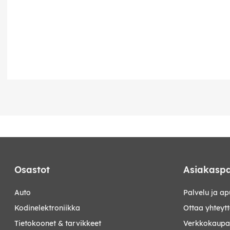
Osastot
Asiakaspa
auto
Palvelu ja ap
kodinelektroniikka
Ottaa yhteyt
tietokoonet & tarvikkeet
Verkkokaupan