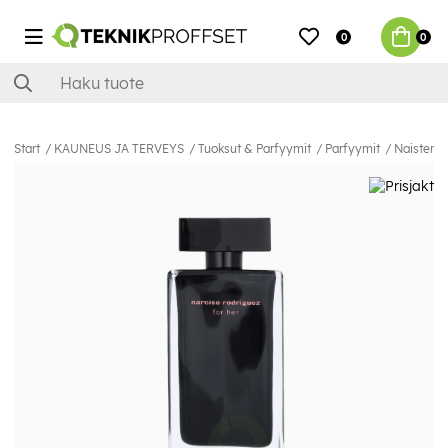
0
0
Start
KAUNEUS JA TERVEYS
Tuoksut & Parfyymit
Parfyymit
Naisten T