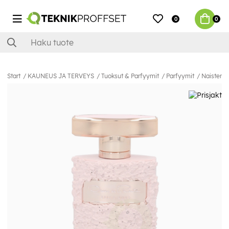
0
0
Start
KAUNEUS JA TERVEYS
Tuoksut & Parfyymit
Parfyymit
Naisten T