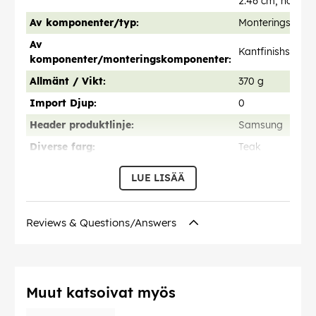
2.46 cm, höjd: 1
Av komponenter/typ:
Monteringskom
Av
Kantfinishsats
komponenter/monteringskomponenter:
Allmänt / Vikt:
370 g
Import Djup:
0
Header produktlinje:
Samsung
Diverse farg:
Teak
Matt och vikt brutto/emballagets djup:
9 cm
LUE LISÄÄ
Allmant/kompatibel skarmstorlek:
50"
På platt panel, 
Reviews & Questions/Answers
höger sida av pl
Av komponenter/placeringmontering:
panel, på vänste
av platt panel, 
botten av platt 
Muut katsoivat myös
Samsung
Kompatibilitetsinformation/designat
QE50LS03AAU,
for: