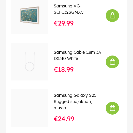
QN50LS03AAF
Samsung VG-
SCFC32SGMXC
Diverse fargkategori:
Beige
Header marke:
Samsung
€29.99
Allmänt / Typ av produkt:
Dekorativ ram
Allmänt/avsett för:
TV
Import Höjd:
0
Samsung Cable 1.8m 3A
Matt och vikt
DX310 White
119.2 cm x 9 cm 
komponenter/emballagets matt bxdxh
cm / 910 g
€18.99
vikt:
Matt och vikt brutto/emballagets vikt:
910 g
Av komponenter/rekommenderad tv
50"
storlek:
Samsung Galaxy S25
Rugged suojakuori,
Allmänt/material:
Plast
musta
Header modell:
VG-SCFA50TK
€24.99
Av komponenter/rekommenderad
LCD-TV
anvandning: