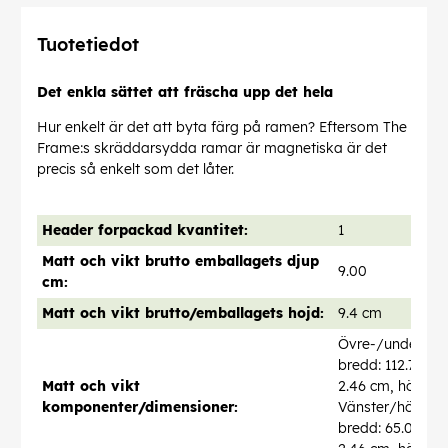
Tuotetiedot
Det enkla sättet att fräscha upp det hela
Hur enkelt är det att byta färg på ramen? Eftersom The
Frame:s skräddarsydda ramar är magnetiska är det
precis så enkelt som det låter.
Header forpackad kvantitet:
1
Matt och vikt brutto emballagets djup
9.00
cm:
Matt och vikt brutto/emballagets hojd:
9.4 cm
Övre-/underdela
bredd: 112.74 cm
Matt och vikt
2.46 cm, höjd: 1.
komponenter/dimensioner:
Vänster/höger bi
bredd: 65.02 cm,