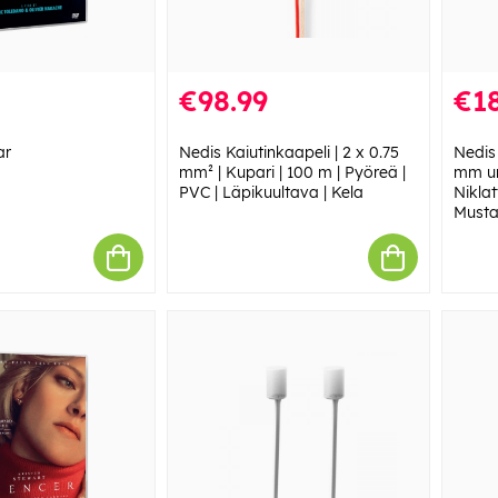
€98.99
€18
ar
Nedis Kaiutinkaapeli | 2 x 0.75
Nedis 
mm² | Kupari | 100 m | Pyöreä |
mm ur
PVC | Läpikuultava | Kela
Niklat
Musta 