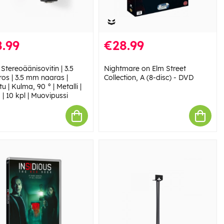
.99
€28.99
Stereoäänisovitin | 3.5
Nightmare on Elm Street
os | 3.5 mm naaras |
Collection, A (8-disc) - DVD
tu | Kulma, 90 ° | Metalli |
| 10 kpl | Muovipussi