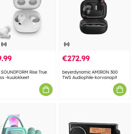
.99
€272.99
n SOUNDFORM Rise True
beyerdynamic AMIRON 300
ess -kuulokkeet
TWS Audiophile-korvanapit