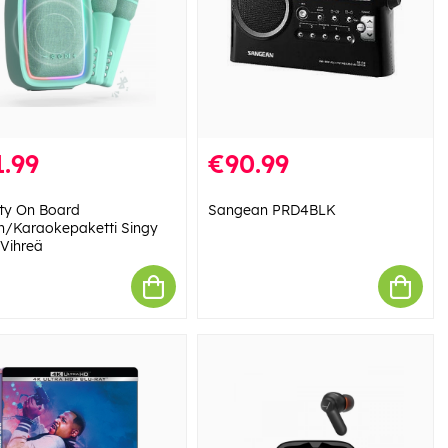
.99
€90.99
ity On Board
Sangean PRD4BLK
in/Karaokepaketti Singy
 Vihreä