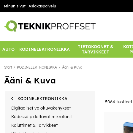
Minun sivut
Asiakaspalvelu
TIETOKOONET &
KOTI
AUTO
KODINELEKTRONIIKKA
TARVIKKEET
P
Start
KODINELEKTRONIIKKA
Ääni & Kuva
Ääni & Kuva
KODINELEKTRONIIKKA
5064
tuotteet
Digitaaliset valokuvakehykset
Kädessä pidettävät mikrofonit
Kaiuttimet & Tarvikkeet