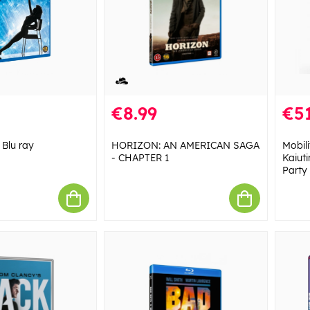
€8.99
€51
 Blu ray
HORIZON: AN AMERICAN SAGA
Mobil
- CHAPTER 1
Kaiut
Party