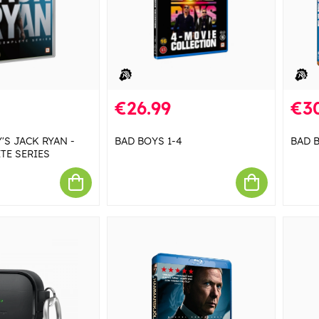
€26.99
€3
'S JACK RYAN -
BAD BOYS 1-4
BAD B
TE SERIES