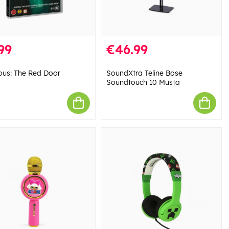
99
€46.99
ious: The Red Door
SoundXtra Teline Bose
Soundtouch 10 Musta