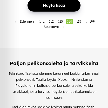
Näytä lisää
«
Edellinen
1
..
112
113
114
115
..
199
Seuraava
»
Paljon pelikonsoleita ja tarvikkeita
Teknikproffsetissa olemme keränneet kaikki tärkeimmät
pelikonsolit. Täältä löydät Xboxin, Nintendon ja
Playstationin kaltaisia pelikonsoleita sekä kaikki
tarvikkeet, joita tarvitset täydellisen pelikokemuksen
luomiseen.
Meillä on myös laaja valikoima muun muassa flash-