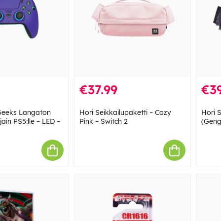
€37.99
€39
Geeks Langaton
Hori Seikkailupaketti – Cozy
Hori S
ain PS5:lle – LED –
Pink – Switch 2
(Genga