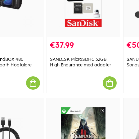
€37.99
€5
undBOX 480
SANDISK MicroSDHC 32GB
SANUS
tooth Högtalare
High Endurance med adapter
Sonos