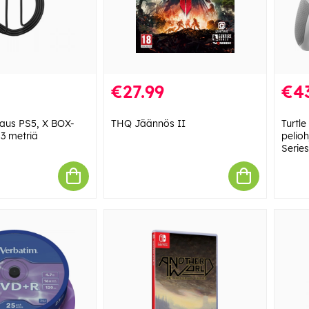
€27.99
€4
aus PS5, X BOX-
THQ Jäännös II
Turtle
 3 metriä
pelioh
Serie