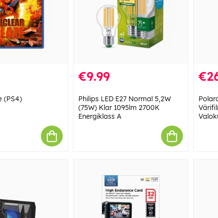
€9.99
€2
e (PS4)
Philips LED E27 Normal 5,2W
Polar
(75W) Klar 1095lm 2700K
Värifi
Energiklass A
Valok