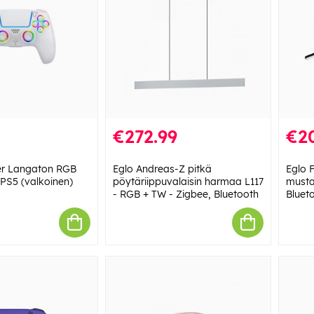
€272.99
€2
er Langaton RGB
Eglo Andreas-Z pitkä
Eglo F
 PS5 (valkoinen)
pöytäriippuvalaisin harmaa L117
musta
- RGB + TW - Zigbee, Bluetooth
Bluet