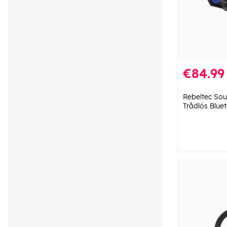
€84.99
Rebeltec So
Trådlös Blue