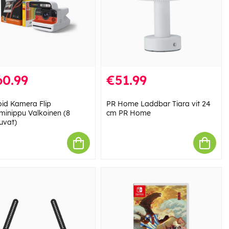
60.99
€51.99
oid Kamera Flip
PR Home Laddbar Tiara vit 24
lminippu Valkoinen (8
cm PR Home
uvat)