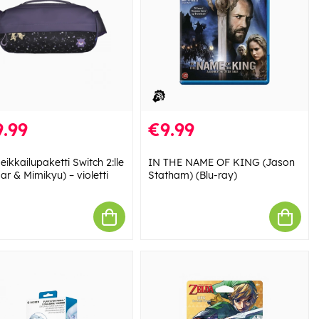
.99
€9.99
eikkailupaketti Switch 2:lle
IN THE NAME OF KING (Jason
r & Mimikyu) – violetti
Statham) (Blu-ray)