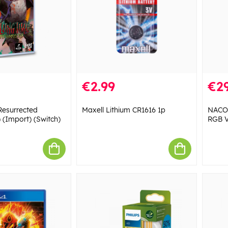
€2.99
€29
 Resurrected
Maxell Lithium CR1616 1p
NACON
 (Import) (Switch)
RGB V