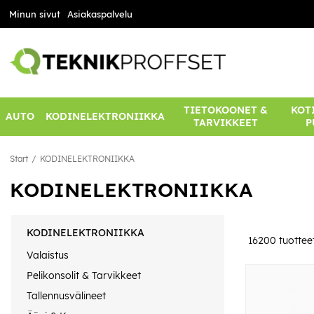
Minun sivut
Asiakaspalvelu
TIETOKOONET &
KOTI
AUTO
KODINELEKTRONIIKKA
TARVIKKEET
P
Start
KODINELEKTRONIIKKA
KODINELEKTRONIIKKA
KODINELEKTRONIIKKA
16200
tuottee
Valaistus
Pelikonsolit & Tarvikkeet
Tallennusvälineet