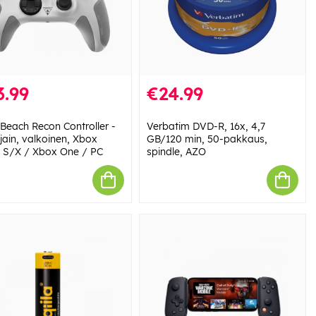
3.99
€24.99
 Beach Recon Controller -
Verbatim DVD-R, 16x, 4,7
jain, valkoinen, Xbox
GB/120 min, 50-pakkaus,
s S/X / Xbox One / PC
spindle, AZO