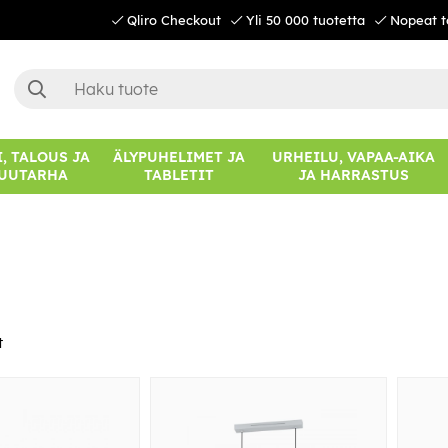
Qliro Checkout
Yli 50 000 tuotetta
Nopeat t
, TALOUS JA
ÄLYPUHELIMET JA
URHEILU, VAPAA-AIKA
UUTARHA
TABLETIT
JA HARRASTUS
t