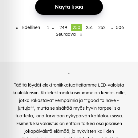
Näytä lisää
«
Edellinen
1
..
249
250
251
252
..
506
Seuraava
»
"
Täältä löydät elektroniikkatuotteitamme LED-valoista
kuulokkeisiin. Kotielektroniikkasivumme on keidas niille,
jotka rakastavat vempaimia ja ""good to have -
juttuja"", mutta se sisältää myös hyvin tarpeellisia
tuotteita, joita tarvitaan nykypäivän kotitalouksissa.
Esimerkiksi valaistus on erittäin tärkeä osa jokaisen
jokapäiväistä elämää, ja nykyisten kalliiden