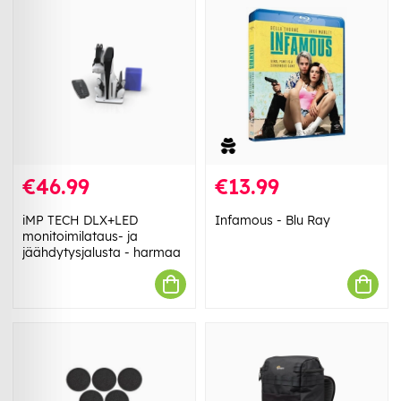
€46.99
€13.99
iMP TECH DLX+LED
Infamous - Blu Ray
monitoimilataus- ja
jäähdytysjalusta - harmaa