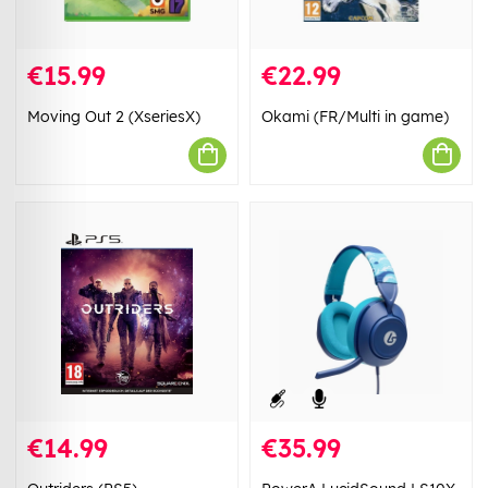
€15.99
€22.99
Moving Out 2 (XseriesX)
Okami (FR/Multi in game)
€14.99
€35.99