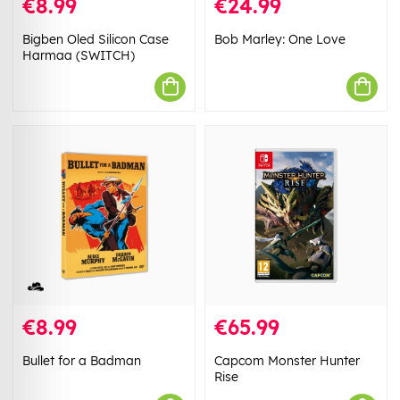
€8.99
€24.99
Bigben Oled Silicon Case
Bob Marley: One Love
Harmaa (SWITCH)
€8.99
€65.99
Bullet for a Badman
Capcom Monster Hunter
Rise