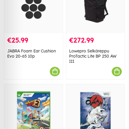
€25.99
€272.99
JABRA Foam Ear Cushion
Lowepro Selkäreppu
Evo 20-65 10p
ProTactic Lite BP 250 AW
III