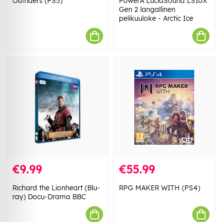
Outriders (PS5)
PowerA LucidSound LS10X
Gen 2 langallinen
pelikuuloke - Arctic Ice
€9.99
€55.99
Richard the Lionheart (Blu-
RPG MAKER WITH (PS4)
ray) Docu-Drama BBC