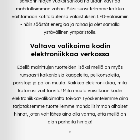
sähkönhintojen vuoksi sähköä halutaan käyttää
mahdollisimman vähän. Siksi suosittelemme kaikkia
vaihtamaan kotitaloutensa valaistuksen LED-valaisimiin
- näin säästät energiaa ja rahaa ja olet samalla
ystävällinen ympäristölle.
Valtava valikoima kodin
elektroniikkaa verkossa
Edellä mainittujen tuotteiden lisäksi meillä on myös
runsaasti kaikenlaisia kaapeleita, pelikonsoleita,
paristoja ja paljon muuta. Kaikkea elektroniikkaa, mitä
kotonasi voit tarvita! Mitä muuta voisitkaan kodin
elektroniikkavalikoimalta toivoa? Työskentelemme aina
tarjotaksemme tuotteillemme mahdollisimman alhaiset
hinnat, joten voit lähes aina olla varma, että meillä on
alan parhaita hintoja!
"