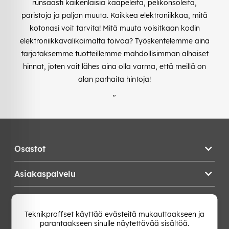
runsaasti kaikenlaisia kaapeleita, pelikonsoleita,
paristoja ja paljon muuta. Kaikkea elektroniikkaa, mitä
kotonasi voit tarvita! Mitä muuta voisitkaan kodin
elektroniikkavalikoimalta toivoa? Työskentelemme aina
tarjotaksemme tuotteillemme mahdollisimman alhaiset
hinnat, joten voit lähes aina olla varma, että meillä on
alan parhaita hintoja!
"
Osastot
Asiakaspalvelu
Teknikproffset
Teknikproffset käyttää evästeitä mukauttaakseen ja
parantaakseen sinulle näytettävää sisältöä.
Vaihda Maa