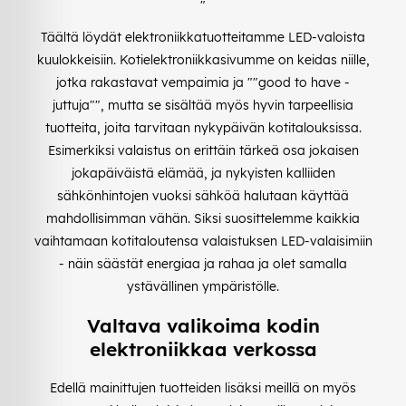
"
Täältä löydät elektroniikkatuotteitamme LED-valoista
kuulokkeisiin. Kotielektroniikkasivumme on keidas niille,
jotka rakastavat vempaimia ja ""good to have -
juttuja"", mutta se sisältää myös hyvin tarpeellisia
tuotteita, joita tarvitaan nykypäivän kotitalouksissa.
Esimerkiksi valaistus on erittäin tärkeä osa jokaisen
jokapäiväistä elämää, ja nykyisten kalliiden
sähkönhintojen vuoksi sähköä halutaan käyttää
mahdollisimman vähän. Siksi suosittelemme kaikkia
vaihtamaan kotitaloutensa valaistuksen LED-valaisimiin
- näin säästät energiaa ja rahaa ja olet samalla
ystävällinen ympäristölle.
Valtava valikoima kodin
elektroniikkaa verkossa
Edellä mainittujen tuotteiden lisäksi meillä on myös