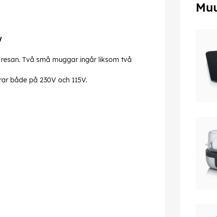
Muu
W
på resan. Två små muggar ingår liksom två
rar både på 230V och 115V.