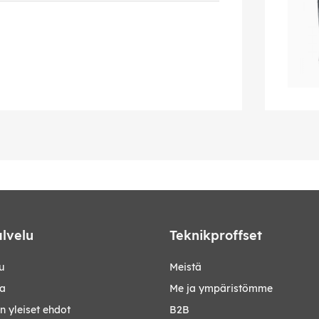
lvelu
Teknikproffset
u
Meistä
ta
Me ja ympäristömme
 yleiset ehdot
B2B