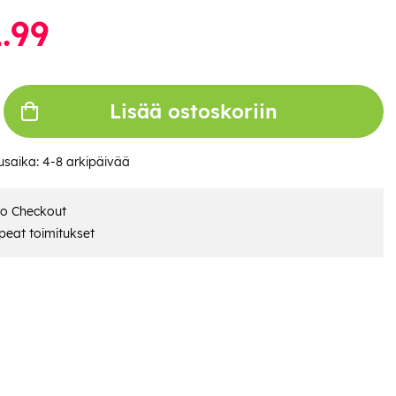
.99
Lisää ostoskoriin
usaika:
4-8 arkipäivää
ro Checkout
eat toimitukset