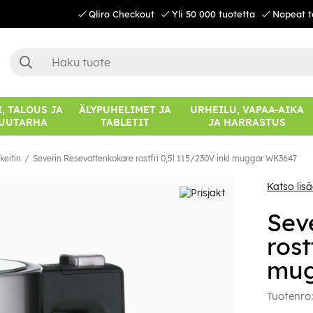
Qliro Checkout
Yli 50 000 tuotetta
Nopeat t
, TALOUS JA
ÄLYPUHELIMET JA
URHEILU, VAPAA-AIKA
UUTARHA
TABLETIT
JA HARRASTUS
keitin
Severin Resevattenkokare rostfri 0,5l 115/230V inkl muggar WK3647
Katso lis
Sev
rost
mug
Tuotenro