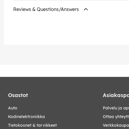
Reviews & Questions/Answers
Osastot
Asiakaspa
auto
Palvelu ja ap
kodinelektroniikka
Ottaa yhteyt
tietokoonet & tarvikkeet
Verkkokaupan