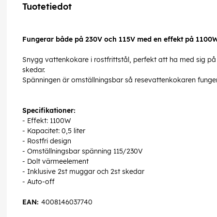
Tuotetiedot
Fungerar både på 230V och 115V med en effekt på 1100
Snygg vattenkokare i rostfrittstål, perfekt att ha med sig 
skedar.
Spänningen är omställningsbar så resevattenkokaren funge
Specifikationer:
- Effekt: 1100W
- Kapacitet: 0,5 liter
- Rostfri design
- Omställningsbar spänning 115/230V
- Dolt värmeelement
- Inklusive 2st muggar och 2st skedar
- Auto-off
EAN:
4008146037740