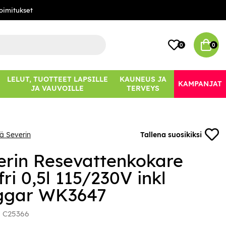
oimitukset
0
0
LELUT, TUOTTEET LAPSILLE
KAUNEUS JA
KAMPANJAT
JA VAUVOILLE
TERVEYS
ää Severin
Tallena suosikiksi
erin Resevattenkokare
fri 0,5l 115/230V inkl
gar WK3647
:
C25366