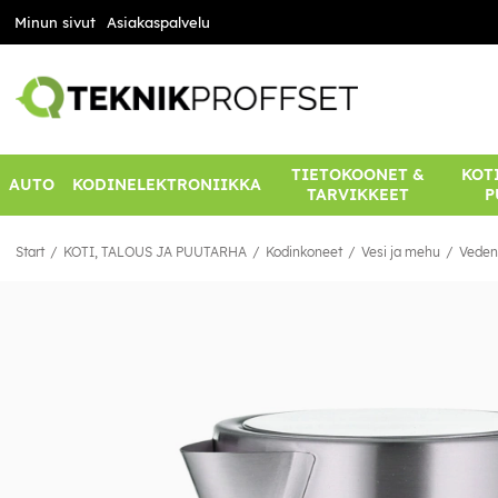
Minun sivut
Asiakaspalvelu
TIETOKOONET &
KOTI
AUTO
KODINELEKTRONIIKKA
TARVIKKEET
P
Start
KOTI, TALOUS JA PUUTARHA
Kodinkoneet
Vesi ja mehu
Veden