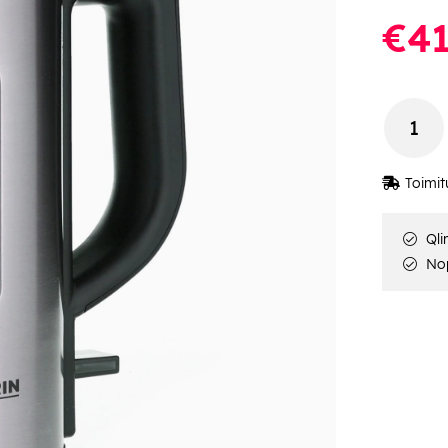
€41
Toimit
Qli
Nop