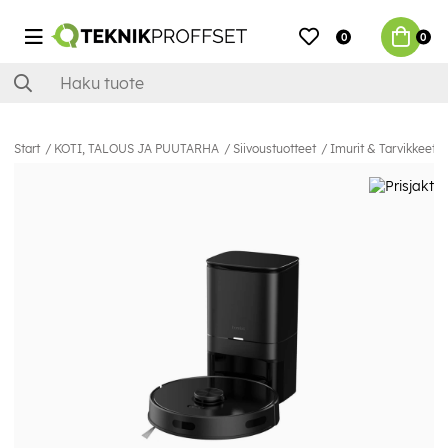
0
0
Start
KOTI, TALOUS JA PUUTARHA
Siivoustuotteet
Imurit & Tarvikkeet