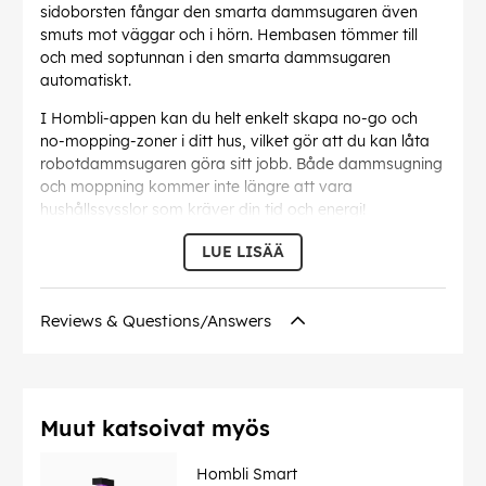
sidoborsten fångar den smarta dammsugaren även
smuts mot väggar och i hörn. Hembasen tömmer till
och med soptunnan i den smarta dammsugaren
automatiskt.
I Hombli-appen kan du helt enkelt skapa no-go och
no-mopping-zoner i ditt hus, vilket gör att du kan låta
robotdammsugaren göra sitt jobb. Både dammsugning
och moppning kommer inte längre att vara
hushållssysslor som kräver din tid och energi!
Hombli smart robotdammsugare använder avancerad
LUE LISÄÄ
LiDAR-navigeringsteknik för att skanna dina rum. På så
sätt kan den smarta dammsugaren kartlägga rummen i
ditt hus, som du kan hantera och namnge i Hombli-
Reviews & Questions/Answers
appen. Genom att använda denna navigationsteknik i
kombination med peksensorn i dess stötfångare samt
sensorn som känner av och stoppar dammsugaren vid
en nedåtgående trappa, gör det möjligt för den smarta
Muut katsoivat myös
dammsugaren att självständigt navigera genom ditt
hus.
Hombli Smart