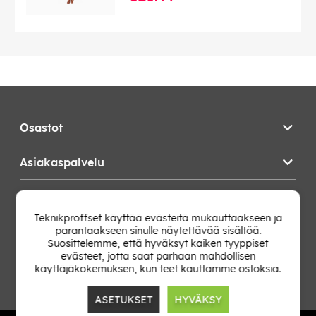
Osastot
Asiakaspalvelu
Teknikproffset
Teknikproffset käyttää evästeitä mukauttaakseen ja
parantaakseen sinulle näytettävää sisältöä.
Vaihda Maa
Suosittelemme, että hyväksyt kaiken tyyppiset
evästeet, jotta saat parhaan mahdollisen
käyttäjäkokemuksen, kun teet kauttamme ostoksia.
ASETUKSET
HYVÄKSY