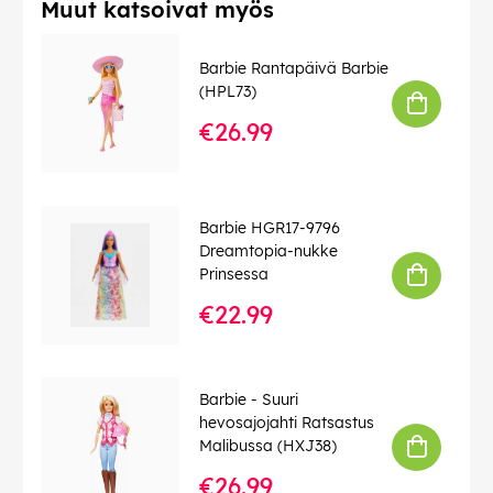
Muut katsoivat myös
Barbie Rantapäivä Barbie
(HPL73)
€26.99
Barbie HGR17-9796
Dreamtopia-nukke
Prinsessa
€22.99
Barbie - Suuri
hevosajojahti Ratsastus
Malibussa (HXJ38)
€26.99