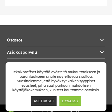
Osastot
Asiakaspalvelu
Teknikproffset
Teknikproffset käyttää evästeitä mukauttaakseen ja
parantaakseen sinulle näytettävää sisältöä.
Vaihda Maa
Suosittelemme, että hyväksyt kaiken tyyppiset
evästeet, jotta saat parhaan mahdollisen
käyttäjäkokemuksen, kun teet kauttamme ostoksia.
ASETUKSET
HYVÄKSY
TP E-commerce Nordic AB
Org.nr: 559386-1841