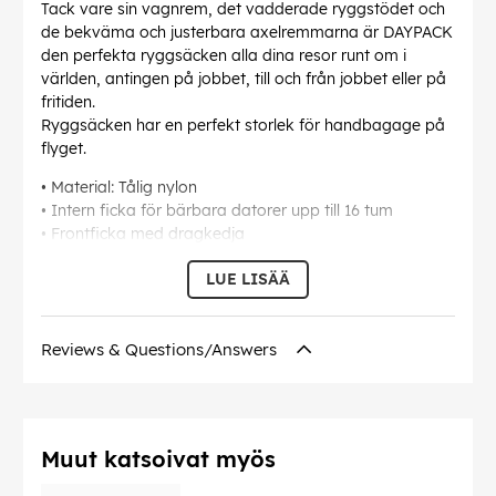
Tack vare sin vagnrem, det vadderade ryggstödet och
de bekväma och justerbara axelremmarna är DAYPACK
den perfekta ryggsäcken alla dina resor runt om i
världen, antingen på jobbet, till och från jobbet eller på
fritiden.
Ryggsäcken har en perfekt storlek för handbagage på
flyget.
• Material: Tålig nylon
• Intern ficka för bärbara datorer upp till 16 tum
• Frontficka med dragkedja
• Innerfickor för små och medelstora föremål
LUE LISÄÄ
• Vadderade axelband
Mått:
Yttermått på ryggsäck: 44x38x9 cm
Reviews & Questions/Answers
Huvudfackets bredd: 28 cm
Huvudfack Höjd: 30 cm
Vikt: 460 gr
Grå:
Muut katsoivat myös
Svart