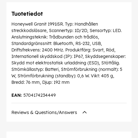
Tuotetiedot
Honeywell Granit 1991iSR. Typ: Handhållen
streckkodsläsare, Scannertyp: 1D/2D, Sensortyp: LED.
Anslutningsteknik: Trådbunden och trådlös,
Standardgränssnitt: Bluetooth, RS-232, USB,
Driftsfrekvens: 2400 MHz. Produktfärg: Svart, Röd,
Internationell skyddskod (IP): IP67, Skyddsegenskaper:
Skydd mot elektrostatisk urladdning (ESD), Stöttålig.
Strömkällastyp: Batteri, Strömförbrukning (normalt): 5
W, Strömförbrukning (standby): 0,6 W. Vikt: 405 g,
Bredd: 76 mm, Djup: 192 mm
EAN:
5704174234449
Reviews & Questions/Answers