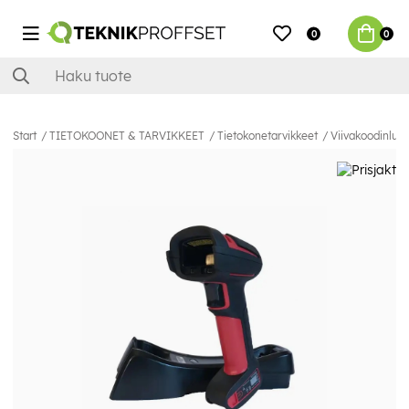
0
0
Start
TIETOKOONET & TARVIKKEET
Tietokonetarvikkeet
Viivakoodinluki