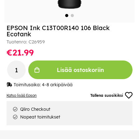
EPSON Ink C13T00R140 106 Black
Ecotank
Tuotenro:
C26959
€21.99
Lisää ostoskoriin
Toimitusaika:
4-8 arkipäivää
Katso lisää Epson
Tallena suosikiksi
Qliro Checkout
Nopeat toimitukset