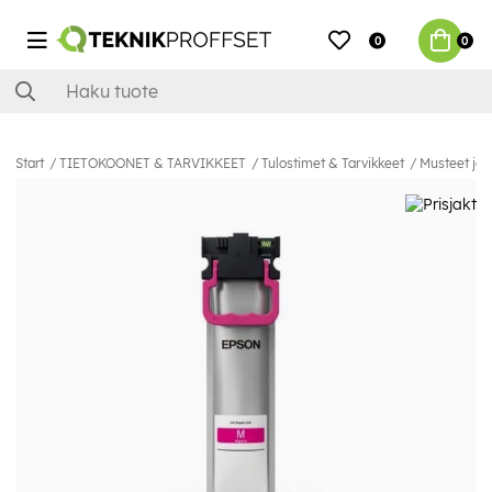
0
0
Start
TIETOKOONET & TARVIKKEET
Tulostimet & Tarvikkeet
Musteet ja 