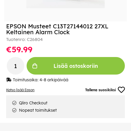
EPSON Musteet C13T27144012 27XL
Keltainen Alarm Clock
Tuotenro:
C26804
€59.99
Lisää ostoskoriin
Toimitusaika:
4-8 arkipäivää
Katso lisää Epson
Tallena suosikiksi
Qliro Checkout
Nopeat toimitukset