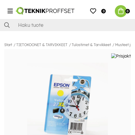
0
0
Start
TIETOKOONET & TARVIKKEET
Tulostimet & Tarvikkeet
Musteet ja 