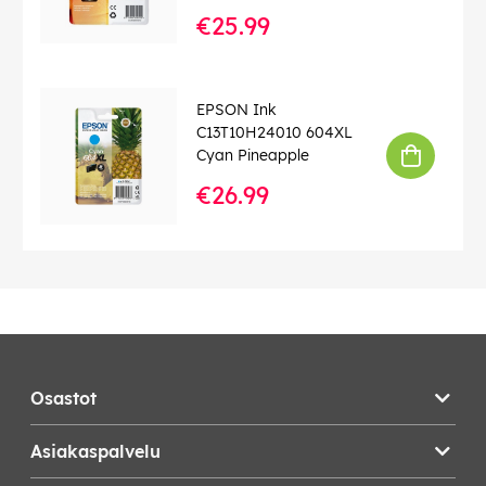
€25.99
EPSON Ink
C13T10H24010 604XL
Cyan Pineapple
€26.99
Osastot
Asiakaspalvelu