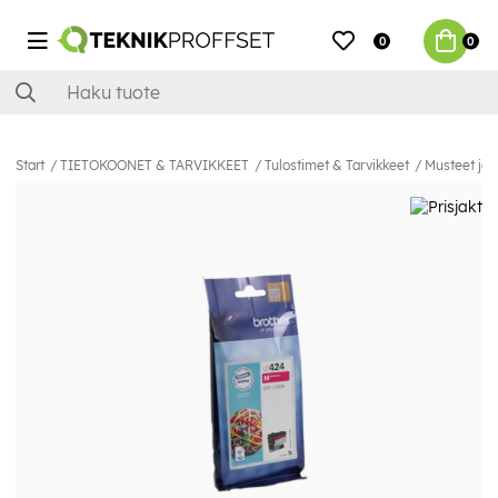
0
0
Start
TIETOKOONET & TARVIKKEET
Tulostimet & Tarvikkeet
Musteet ja 