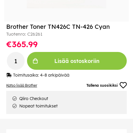
Brother Toner TN426C TN-426 Cyan
Tuotenro:
C26261
€365.99
Lisää ostoskoriin
Toimitusaika:
4-8 arkipäivää
Katso lisää Brother
Tallena suosikiksi
Qliro Checkout
Nopeat toimitukset