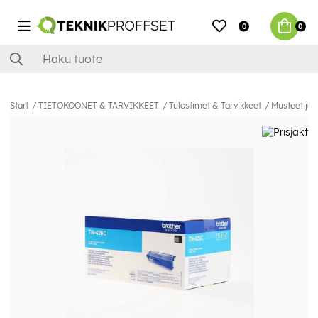
0
0
Start
TIETOKOONET & TARVIKKEET
Tulostimet & Tarvikkeet
Musteet ja 