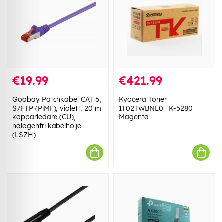
€19.99
€421.99
Goobay Patchkabel CAT 6,
Kyocera Toner
S/FTP (PiMF), violett, 20 m
1T02TWBNL0 TK-5280
kopparledare (CU),
Magenta
halogenfri kabelhölje
(LSZH)