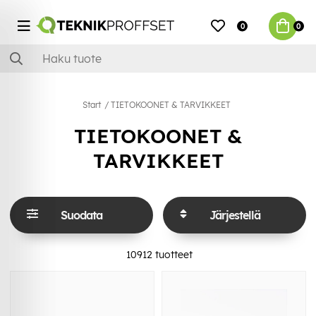
0
0
Start
TIETOKOONET & TARVIKKEET
TIETOKOONET &
TARVIKKEET
Suodata
Järjestellä
10912
tuotteet