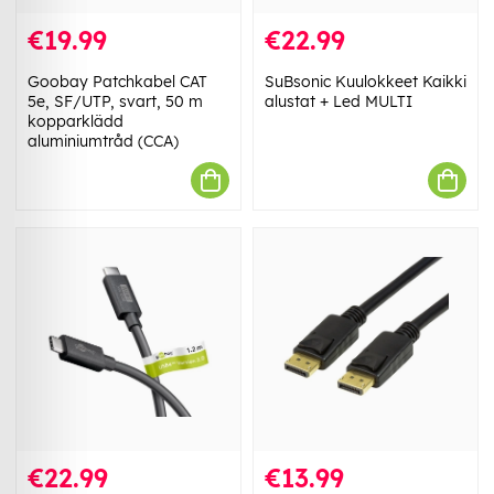
€19.99
€22.99
Goobay Patchkabel CAT
SuBsonic Kuulokkeet Kaikki
5e, SF/UTP, svart, 50 m
alustat + Led MULTI
kopparklädd
aluminiumtråd (CCA)
€22.99
€13.99