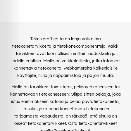
Teknikproffsetilla on laaja valikoima
tietokonetarvikkeita ja tietokonekomponentteja. Kaikki
tarvikkeet ovat luonnollisesti erittäin laadukkaita ja
todella edullisia. Meillä on verkkolaitteita, jotka lataavat
kannettavia tietokoneita, webkameroita kaikenlaisille
käyttäjille, hiiriä ja näppäimistöjä ja paljon muuta.
Meillä on tarvikkeet toimistoon, pelipöytäkoneeseen tai
kannettavaan tietokoneeseen! Olitpa sitten pelaaja, joka
istuu enimmäkseen kotona ja pelaa pöytätietokoneella,
tai joku, joka pitää kannettavan tietokoneen
tarjoamasta vapaudesta, on tärkeää, että sinulla on
oikeat tietokonetarvikkeet. Osta tietokonetarvikkeet
meiltä Teknikproffsetista!