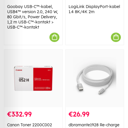
Goobay USB-C™-kabel,
LogiLink DisplayPort-kabel
USB4™ version 2.0, 240 W,
1.4 8K/4K 2m
80 Gbit/s, Power Delivery,
1,2 m USB-C™-kontakt >
USB-C™-kontakt
€332.99
€26.99
Canon Toner 2200C002
dbramante1928 Re-charge