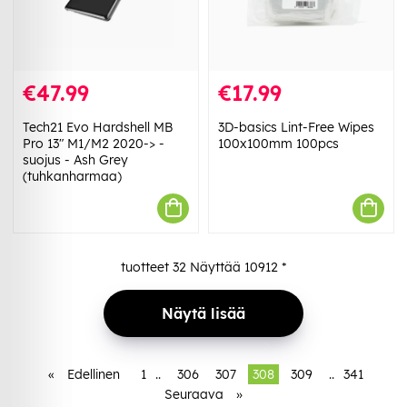
€47.99
€17.99
Tech21 Evo Hardshell MB
3D-basics Lint-Free Wipes
Pro 13″ M1/M2 2020-> -
100x100mm 100pcs
suojus - Ash Grey
(tuhkanharmaa)
tuotteet
32
Näyttää
10912
*
Näytä lisää
«
Edellinen
1
..
306
307
308
309
..
341
Seuraava
»