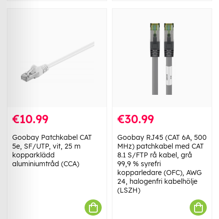
€10.99
€30.99
Goobay Patchkabel CAT
Goobay RJ45 (CAT 6A, 500
5e, SF/UTP, vit, 25 m
MHz) patchkabel med CAT
kopparklädd
8.1 S/FTP rå kabel, grå
aluminiumtråd (CCA)
99,9 % syrefri
kopparledare (OFC), AWG
24, halogenfri kabelhölje
(LSZH)