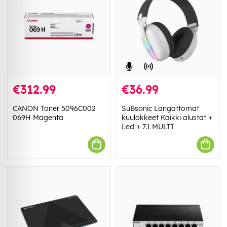
€312.99
€36.99
CANON Toner 5096C002
SuBsonic Langattomat
069H Magenta
kuulokkeet Kaikki alustat +
Led + 7.1 MULTI