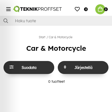
0
0
Start
Car & Motorcycle
Car & Motorcycle
Suodata
Järjestellä
0
tuotteet