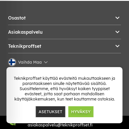
Osastot
Asiakaspalvelu
Teknikproffset
Vaihda Maa
Teknikproffset käyttää evästeitä mukauttaakseen ja
parantaakseen sinulle näytettävää sisältöä.
Suosittelemme, että hyväksyt kaiken tyyppiset
evästeet, jotta saat parhaan mahdollisen
käyttäjäkokemuksen, kun teet kauttamme ostoksia.
ASETUKSET
HYVÄKSY
TP E-commerce Nordic AB
Org.nr: 559386-1841
asiakaspalvelu@teknikproffset.fi