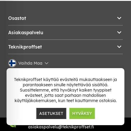
Osastot
Asiakaspalvelu
Teknikproffset
Vaihda Maa
Teknikproffset käyttää evästeitä mukauttaakseen ja
parantaakseen sinulle näytettävää sisältöä.
Suosittelemme, että hyväksyt kaiken tyyppiset
evästeet, jotta saat parhaan mahdollisen
käyttäjäkokemuksen, kun teet kauttamme ostoksia.
ASETUKSET
HYVÄKSY
TP E-commerce Nordic AB
Org.nr: 559386-1841
asiakaspalvelu@teknikproffset.fi