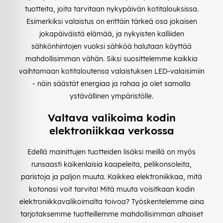
tuotteita, joita tarvitaan nykypäivän kotitalouksissa.
Esimerkiksi valaistus on erittäin tärkeä osa jokaisen
jokapäiväistä elämää, ja nykyisten kalliiden
sähkönhintojen vuoksi sähköä halutaan käyttää
mahdollisimman vähän. Siksi suosittelemme kaikkia
vaihtamaan kotitaloutensa valaistuksen LED-valaisimiin
- näin säästät energiaa ja rahaa ja olet samalla
ystävällinen ympäristölle.
Valtava valikoima kodin
elektroniikkaa verkossa
Edellä mainittujen tuotteiden lisäksi meillä on myös
runsaasti kaikenlaisia kaapeleita, pelikonsoleita,
paristoja ja paljon muuta. Kaikkea elektroniikkaa, mitä
kotonasi voit tarvita! Mitä muuta voisitkaan kodin
elektroniikkavalikoimalta toivoa? Työskentelemme aina
tarjotaksemme tuotteillemme mahdollisimman alhaiset