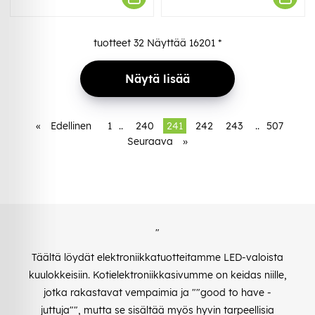
tuotteet
32
Näyttää
16201
*
Näytä lisää
«
Edellinen
1
..
240
241
242
243
..
507
Seuraava
»
"
Täältä löydät elektroniikkatuotteitamme LED-valoista
kuulokkeisiin. Kotielektroniikkasivumme on keidas niille,
jotka rakastavat vempaimia ja ""good to have -
juttuja"", mutta se sisältää myös hyvin tarpeellisia