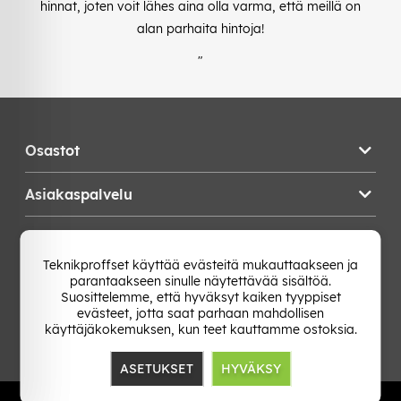
hinnat, joten voit lähes aina olla varma, että meillä on
alan parhaita hintoja!
"
Osastot
Asiakaspalvelu
Teknikproffset
Teknikproffset käyttää evästeitä mukauttaakseen ja
parantaakseen sinulle näytettävää sisältöä.
Vaihda Maa
Suosittelemme, että hyväksyt kaiken tyyppiset
evästeet, jotta saat parhaan mahdollisen
käyttäjäkokemuksen, kun teet kauttamme ostoksia.
ASETUKSET
HYVÄKSY
TP E-commerce Nordic AB
Org.nr: 559386-1841