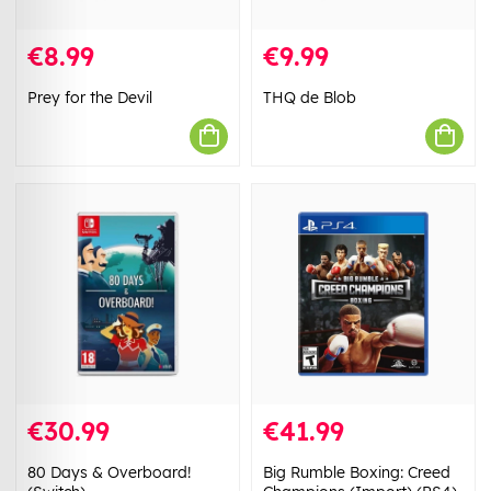
€8.99
€9.99
Prey for the Devil
THQ de Blob
€30.99
€41.99
80 Days & Overboard!
Big Rumble Boxing: Creed