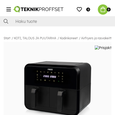
0
0
Start
KOTI, TALOUS JA PUUTARHA
Kodinkoneet
Airfryers ja rasvakeitti