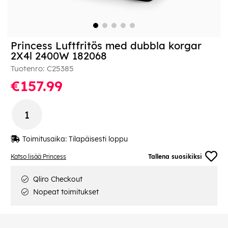
Princess Luftfritös med dubbla korgar
2X4l 2400W 182068
Tuotenro:
C25385
€157.99
Toimitusaika:
Tilapäisesti loppu
Katso lisää Princess
Tallena suosikiksi
Qliro Checkout
Nopeat toimitukset