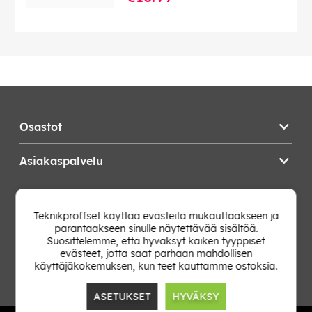
Osastot
Asiakaspalvelu
Teknikproffset
Teknikproffset käyttää evästeitä mukauttaakseen ja
parantaakseen sinulle näytettävää sisältöä.
Vaihda Maa
Suosittelemme, että hyväksyt kaiken tyyppiset
evästeet, jotta saat parhaan mahdollisen
käyttäjäkokemuksen, kun teet kauttamme ostoksia.
ASETUKSET
HYVÄKSY