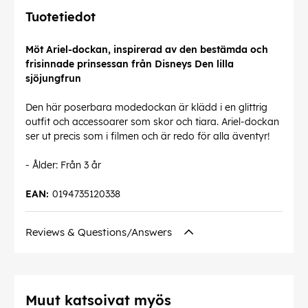
Tuotetiedot
Möt Ariel-dockan, inspirerad av den bestämda och
frisinnade prinsessan från Disneys Den lilla
sjöjungfrun
Den här poserbara modedockan är klädd i en glittrig
outfit och accessoarer som skor och tiara. Ariel-dockan
ser ut precis som i filmen och är redo för alla äventyr!
- Ålder: Från 3 år
EAN:
0194735120338
Reviews & Questions/Answers
Muut katsoivat myös