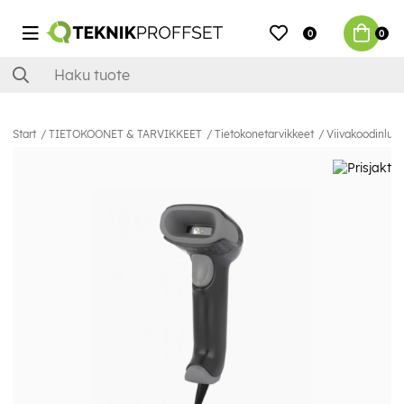
0
0
Start
TIETOKOONET & TARVIKKEET
Tietokonetarvikkeet
Viivakoodinluki