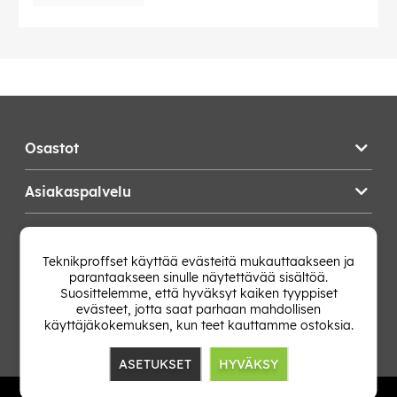
Osastot
Asiakaspalvelu
Teknikproffset
Teknikproffset käyttää evästeitä mukauttaakseen ja
parantaakseen sinulle näytettävää sisältöä.
Vaihda Maa
Suosittelemme, että hyväksyt kaiken tyyppiset
evästeet, jotta saat parhaan mahdollisen
käyttäjäkokemuksen, kun teet kauttamme ostoksia.
ASETUKSET
HYVÄKSY
TP E-commerce Nordic AB
Org.nr: 559386-1841