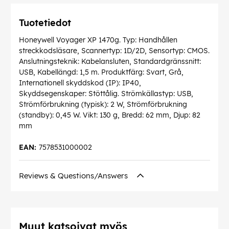
Tuotetiedot
Honeywell Voyager XP 1470g. Typ: Handhållen
streckkodsläsare, Scannertyp: 1D/2D, Sensortyp: CMOS.
Anslutningsteknik: Kabelansluten, Standardgränssnitt:
USB, Kabellängd: 1,5 m. Produktfärg: Svart, Grå,
Internationell skyddskod (IP): IP40,
Skyddsegenskaper: Stöttålig. Strömkällastyp: USB,
Strömförbrukning (typisk): 2 W, Strömförbrukning
(standby): 0,45 W. Vikt: 130 g, Bredd: 62 mm, Djup: 82
mm
EAN:
7578531000002
Reviews & Questions/Answers
Muut katsoivat myös