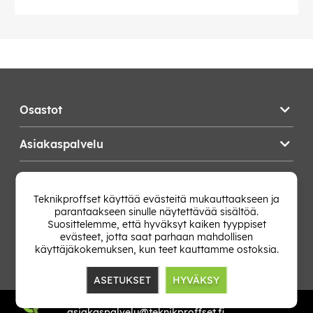
Osastot
Asiakaspalvelu
Teknikproffset
Teknikproffset käyttää evästeitä mukauttaakseen ja
parantaakseen sinulle näytettävää sisältöä.
Vaihda Maa
Suosittelemme, että hyväksyt kaiken tyyppiset
evästeet, jotta saat parhaan mahdollisen
käyttäjäkokemuksen, kun teet kauttamme ostoksia.
ASETUKSET
HYVÄKSY
TP E-commerce Nordic AB
Org.nr: 559386-1841
asiakaspalvelu@teknikproffset.fi