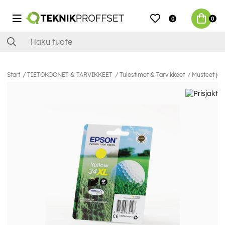
0
0
Start
TIETOKOONET & TARVIKKEET
Tulostimet & Tarvikkeet
Musteet ja 