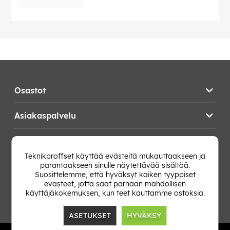
Osastot
Asiakaspalvelu
Teknikproffset
Teknikproffset käyttää evästeitä mukauttaakseen ja
parantaakseen sinulle näytettävää sisältöä.
Vaihda Maa
Suosittelemme, että hyväksyt kaiken tyyppiset
evästeet, jotta saat parhaan mahdollisen
käyttäjäkokemuksen, kun teet kauttamme ostoksia.
ASETUKSET
HYVÄKSY