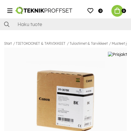
0
0
Start
TIETOKOONET & TARVIKKEET
Tulostimet & Tarvikkeet
Musteet ja 